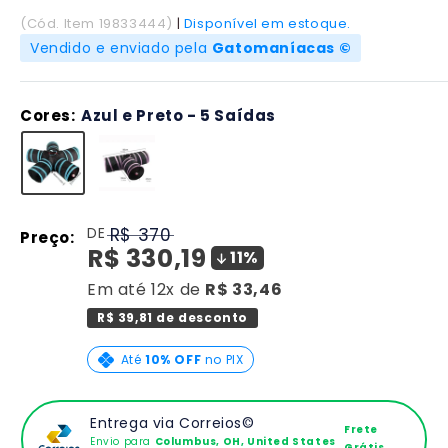
(Cód. Item 19833444)
|
Disponível em estoque.
Vendido e enviado pela
Gatomaníacas ©
Cores:
Azul e Preto - 5 Saídas
Translation
DE
R$ 370
Preço:
missing:
Translation
R$ 330,19
11%
pt-
missing:
BR.product.general.regular_price
Em até 12x de
R$ 33,46
pt-
R$ 39,81 de desconto
BR.product.general.sale_
Até
10% OFF
no PIX
Entrega via Correios©
Frete
Envio para
Columbus, OH, United States
Grátis