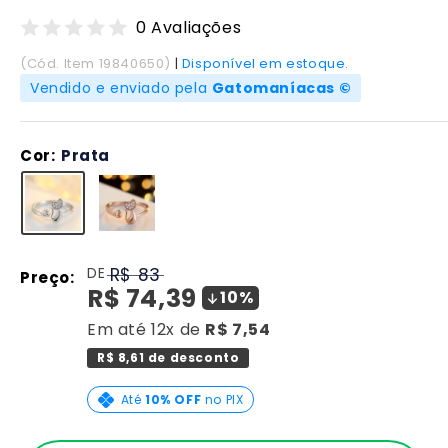
0 Avaliações
(Cód. Item 19840650)
|
Disponível em estoque.
Vendido e enviado pela
Gatomaníacas ©
Cor:
Prata
Translation
DE
R$ 83
Preço:
missing:
Translation
R$ 74,39
10%
pt-
missing:
BR.product.general.regular_price
Em até 12x de
R$ 7,54
pt-
R$ 8,61 de desconto
BR.product.general.sale_
Até
10% OFF
no PIX